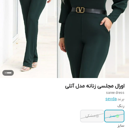
اورال مجلسی زنانه مدل آنلی
saree dress
برند:
sevda
رنگ
سبز
مشکی
سایز