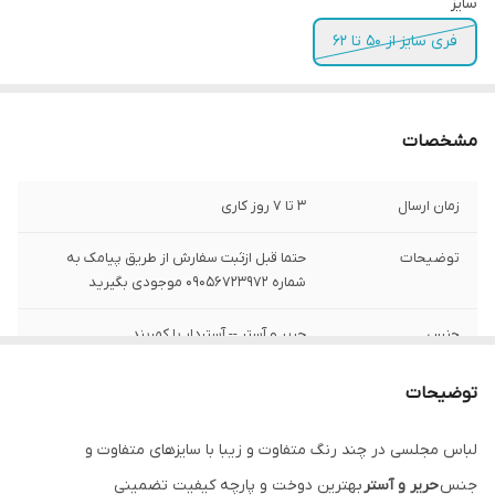
سایز
فری سایز از 50 تا 62
مشخصات
زمان ارسال
3 تا 7 روز کاری
توضیحات
حتما قبل ازثبت سفارش از طریق پیامک به
شماره 09056723972 موجودی بگیرید
جنس
حریر و آستر -- آستردار با کمربند
توضیحات
لباس مجلسی در چند رنگ متفاوت و زیبا با سایزهای متفاوت و
جنس
حریر و آستر
بهترین دوخت و پارچه کیفیت تضمینی