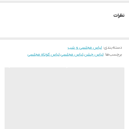
روش بسیار بهتری است. برای اتو کردن این نوع پارچه ها باید نکاتی را
ابتدا اندازه های خود را گرفته و بعد منطبق برجدول سایز خود را پیدا کنید
نیز رعایت کنید، قبل از هرکاری از تمیز بودن کف اتو اطمینان حاصل کنید،
نظرات
پارچه سفید نازکی روی لباس قرار داده و به آرامی با درجه کم اتو بزنید و
به مراتب درجه را بروی ارقام بیشتری تنظیم کنید. توجه کنید قسمت
های توری با درجه کم اتو شود.
لطفا در ثبت سفارش سایز خود دقت نمایید
دسته‌بندی
:
لباس مجلسی و شب
برچسب‌ها :
لباس جشن
،
لباس مجلسی
،
لباس کوتاه مجلسی