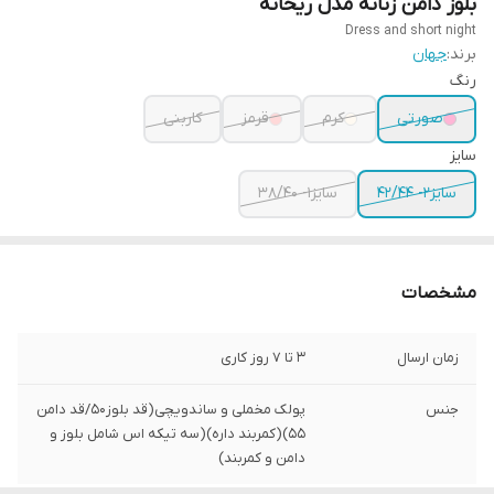
بلوز دامن زنانه مدل ریحانه
Dress and short night
برند:
جهان
رنگ
صورتی
کرم
قرمز
کاربنی
سایز
سایز2- 42/44
سایز1- 38/40
مشخصات
زمان ارسال
3 تا 7 روز کاری
جنس
پولک مخملی و ساندویچی(قد بلوز۵۰/قد دامن
۵۵)(کمربند داره)(سه تیکه اس شامل بلوز و
دامن و کمربند)